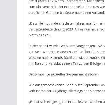
Kreisligisten TSV Wörth übernommen. Mit seinem C
zum Klassenerhalt, der in der Spielrunde 24/25 w
beruflichen Gründen bis September einen Auslands
„Dass Helmut in den nächsten Jahren mal für mehr
Vertragsunterzeichnung 2023. Als es nun heuer so w
Matthias Groß.
In dieser Zeit wurde Bedö vom langjährigen TSV-S
gut. Sein Wort hatte Gewicht, er kam bei der Mann
Wochen nach Helmuts Rückkehr wieder zurück. Wir 
mit Elan und Herzblut seinen Teil zu den Erfolgen 
Bedö möchte aktuelles System nicht stören
Wie ausgemacht kehrte Bedö Mitte September wied
verkündete der 44-Jährige allerdings der Mannscha
„Es hat sich einiges getan in den letzten Wochen 