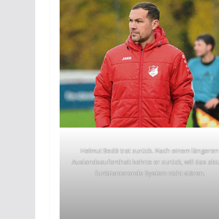
Helmut Bedö trat zurück. Nach einem längeren
Auslandsaufenthalt kehrte er zurück, will das aktu
funktionierende System nicht stören.