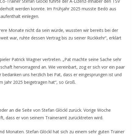
o-Trainer Stefan Glöckl führte der A-Lizenz-Inhaber den TSV
iederholt werden konnte. Im Frühjahr 2025 musste Bedö aus
aufenthalt einlegen.
ere Monate nicht da sein würde, wussten wir bereits bei der
eit war, ruhte dessen Vertrag bis zu seiner Rückkehr“, erklärt
pieler Patrick Wagner vertreten. „Pat machte seine Sache sehr
schaft hervorragend an. Wie vereinbart, zog er sich vor ein paar
bedanken uns herzlich bei Pat, dass er eingesprungen ist und
im Jahr 2025 beigetragen hat“, so Groß.
er an die Seite von Stefan Glöckl zurück. Vorige Woche
ft, dass er von seinem Traineramt zurücktreten wird.
und Monaten. Stefan Glöckl hat sich zu einem sehr guten Trainer