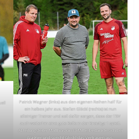
Patrick Wagner (links) aus den eigenen Reihen half für
ell
ein halbes Jahr aus. Stefan Glöckl (rechts) ist nun
alleiniger Trainer und soll dafür sorgen, dass der TSV
auch weiterhin eine gute Rolle in der Kreisliga 1 spielt.
Abteilungsleiter Matthias Groß (Mitte) bedankte sich bei
Wagner und spricht Glöckl das Vertrauen aus.