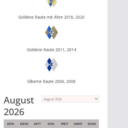
Goldene Raute mit Ähre 2016, 2020
Goldene Raute 2011, 2014
Silberne Raute 2006, 2008
August
Auswahl
des
2026
Monats
MON
DIENS
MITT
DON
FREIT
SAMST
SONN